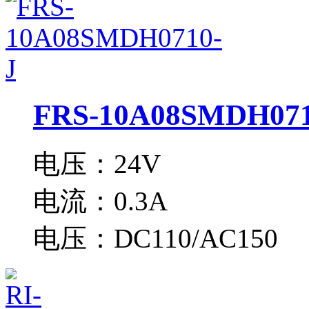
FRS-10A08SMDH071
电压：24V
电流：0.3A
电压：DC110/AC150