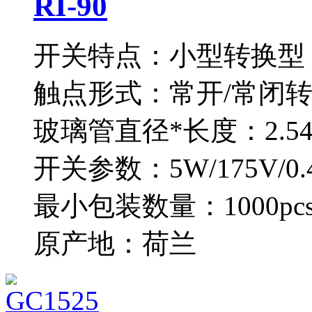
RI-90
开关特点：小型转换型
触点形式：常开/常闭转换
玻璃管直径*长度：2.54*
开关参数：5W/175V/0.
最小包装数量：1000pcs
原产地：荷兰