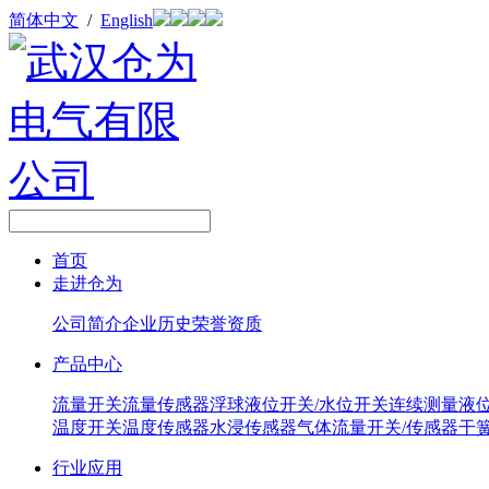
简体中文
/
English
首页
走进仓为
公司简介
企业历史
荣誉资质
产品中心
流量开关
流量传感器
浮球液位开关/水位开关
连续测量液
温度开关
温度传感器
水浸传感器
气体流量开关/传感器
干
行业应用