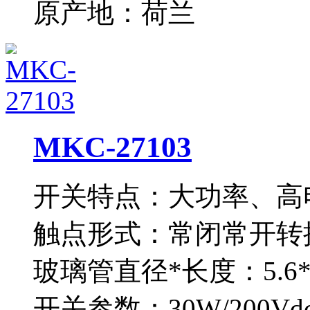
原产地：荷兰
MKC-27103
开关特点：大功率、高
触点形式：常闭常开转换
玻璃管直径*长度：5.6*
开关参数：30W/200Vdc/2