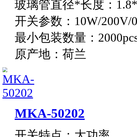
玻璃管直径*长度：1.8*
开关参数：10W/200V/0
最小包装数量：2000pcs
原产地：荷兰
MKA-50202
开关特点：大功率