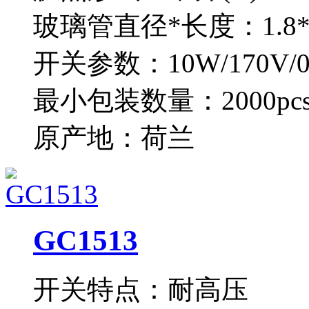
玻璃管直径*长度：1.8*
开关参数：10W/170V/0
最小包装数量：2000pcs
原产地：荷兰
GC1513
开关特点：耐高压