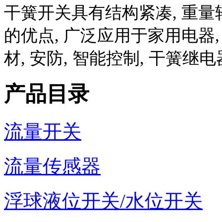
干簧开关具有结构紧凑
,
重量
的优点
,
广泛应用于家用电器
材
,
安防
,
智能控制
,
干簧继电
产品目录
流量开关
流量传感器
浮球液位开关/水位开关