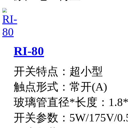
RI-80
开关特点：超小型
触点形式：常开(A)
玻璃管直径*长度：1.8*
开关参数：5W/175V/0.