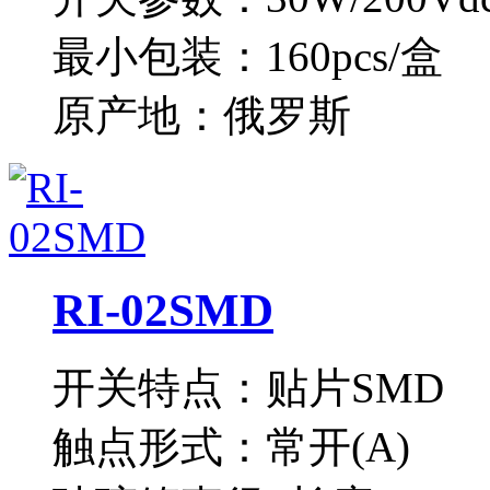
最小包装：160pcs/盒
原产地：俄罗斯
RI-02SMD
开关特点：贴片SMD
触点形式：常开(A)