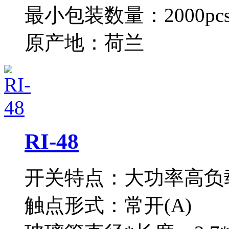
最小包装数量：2000pcs
原产地：荷兰
RI-48
开关特点：大功率高负
触点形式：常开(A)