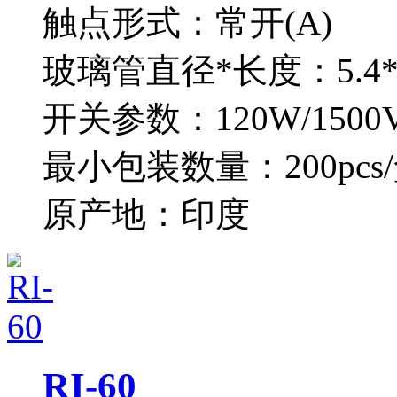
触点形式：常开(A)
玻璃管直径*长度：5.4*
开关参数：120W/1500V/
最小包装数量：200pcs
原产地：印度
RI-60