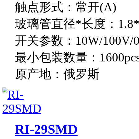
触点形式：常开(A)
玻璃管直径*长度：1.8*
开关参数：10W/100V/0
最小包装数量：1600pcs
原产地：俄罗斯
RI-29SMD