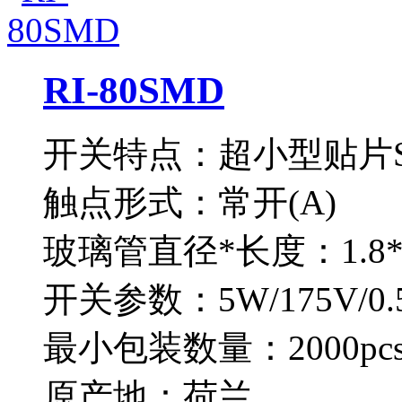
RI-80SMD
开关特点：超小型贴片
触点形式：常开(A)
玻璃管直径*长度：1.8*
开关参数：5W/175V/0.
最小包装数量：2000pcs
原产地：荷兰