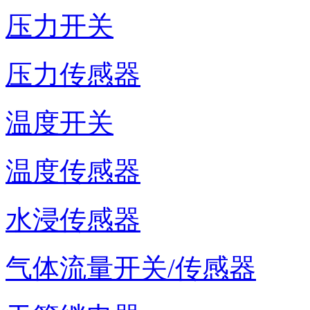
压力开关
压力传感器
温度开关
温度传感器
水浸传感器
气体流量开关/传感器