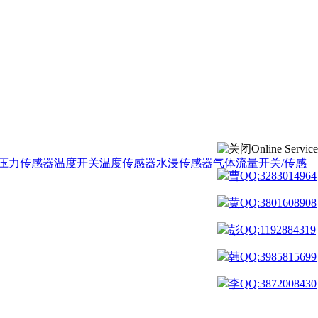
Online Service
压力传感器
温度开关
温度传感器
水浸传感器
气体流量开关/传感
曹QQ:3283014964
黄QQ:3801608908
彭QQ:1192884319
韩QQ:3985815699
李QQ:3872008430