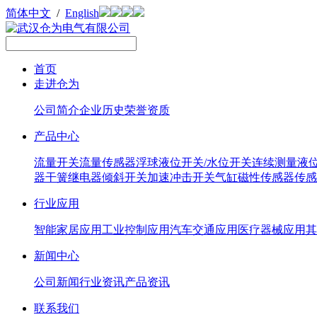
简体中文
/
English
首页
走进仓为
公司简介
企业历史
荣誉资质
产品中心
流量开关
流量传感器
浮球液位开关/水位开关
连续测量液
器
干簧继电器
倾斜开关
加速冲击开关
气缸磁性传感器
传感
行业应用
智能家居应用
工业控制应用
汽车交通应用
医疗器械应用
其
新闻中心
公司新闻
行业资讯
产品资讯
联系我们