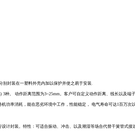
们分别封装在一塑料外壳内加以保护并使之易于安装.
orm C) 3种。 动作距离范围为3~25mm。客户可自定义动作距离、线长以及端
无待机功率消耗，能在恶劣环境中工作，性能稳定， 电气寿命可达1百万
行设计封装。特性：可适合振动、冲击、以及潮湿等场合代替干簧管式接