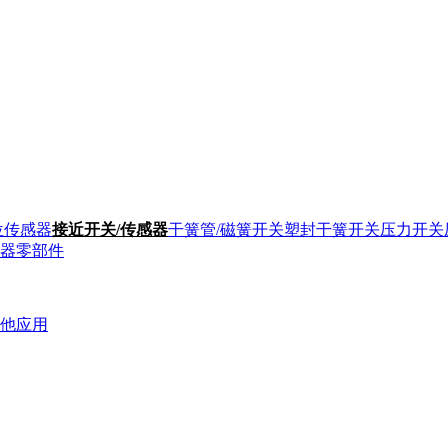
位传感器
接近开关/传感器
干簧管/磁簧开关
塑封干簧开关
压力开关
器零部件
他应用